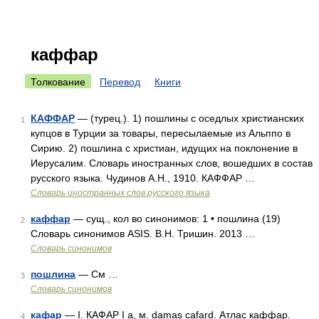
каффар
Толкование
Перевод
Книги
КАФФАР
— (турец.). 1) пошлины с оседлых христианских
1
купцов в Турции за товары, пересылаемые из Альппо в
Сирию. 2) пошлина с христиан, идущих на поклонение в
Иерусалим. Словарь иностранных слов, вошедших в состав
русского языка. Чудинов А.Н., 1910. КАФФАР …
Словарь иностранных слов русского языка
каффар
— сущ., кол во синонимов: 1 • пошлина (19)
2
Словарь синонимов ASIS. В.Н. Тришин. 2013 …
Словарь синонимов
пошлина
— См …
3
Словарь синонимов
кафар
— I. КАФАР I а, м. damas cafard. Атлас каффар.
4