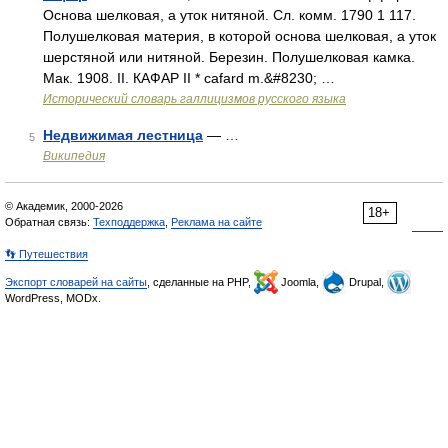
Основа шелковая, а уток нитяной. Сл. комм. 1790 1 117.
Полушелковая материя, в которой основа шелковая, а уток
шерстяной или нитяной. Березин. Полушелковая камка.
Мак. 1908. II. КАФАР II * cafard m.&#8230; …
Исторический словарь галлицизмов русского языка
Недвижимая лестница
— …
5
Википедия
© Академик, 2000-2026
18+
Обратная связь:
Техподдержка
,
Реклама на сайте
👣 Путешествия
Экспорт словарей на сайты
, сделанные на PHP,
Joomla,
Drupal,
WordPress, MODx.